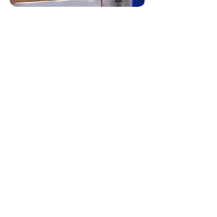
Entre em Contato
A 4Work está empenhada em exceder
suas necessidades. Perguntas,
comentários ou pedidos especiais?
Gostaríamos muito de ouvir a sua opinião,
por isso, não hesite em entrar em contato
hoje mesmo.
Nome
Email
*
Telefone